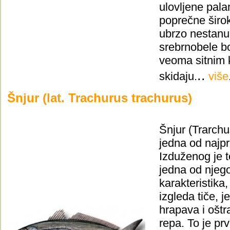
ulovljene pala
poprečne širo
ubrzo nestanu.
srebrnobele bo
veoma sitnim k
..
skidaju.
više
Šnjur (lat. Trachurus trachurus)
Šnjur (Trarchu
jedna od najpro
Izduženog je te
jedna od njego
karakteristika
izgleda tiče, j
hrapava i oštr
repa. To je prv