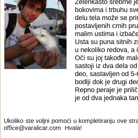
Zelenkasto srebrne je
bokovima i trbuhu sve
delu tela može se prim
postavljenih crnih pr
malim ustima i izbač
Usta su puna sitnih z
u nekoliko redova, a i
Oči su joj takođe mal
sastoji iz dva dela od 
deo, sastavljen od 5-
bodlji dok je drugi d
Repno peraje je prilič
je od dva jednaka tan
Ukoliko ste voljni pomoći u kompletiranju ove st
office@varalicar.com Hvala!