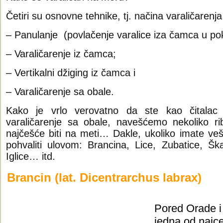
Četiri su osnovne tehnike, tj. načina varaličarenj
– Panulanje (povlačenje varalice iza čamca u pok
– Varaličarenje iz čamca;
– Vertikalni džiging iz čamca i
– Varaličarenje sa obale.
Kako je vrlo verovatno da ste kao čitalac
varaličarenje sa obale, navešćemo nekoliko ri
najčešće biti na meti… Dakle, ukoliko imate vešt
pohvaliti ulovom: Brancina, Lice, Zubatice, 
Iglice… itd.
Brancin (lat. Dicentrarchus labrax)
Pored Orade i
jedna od najce