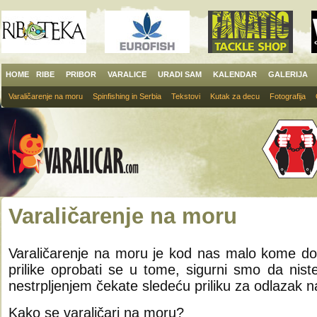
HOME
RIBE
PRIBOR
VARALICE
URADI SAM
KALENDAR
GALERIJA
Varaličarenje na moru
Spinfishing in Serbia
Tekstovi
Kutak za decu
Fotografija
Varaličarenje na moru
Varaličarenje na moru je kod nas malo kome dost
prilike oprobati se u tome, sigurni smo da niste
nestrpljenjem čekate sledeću priliku za odlazak 
Kako se varaličari na moru?