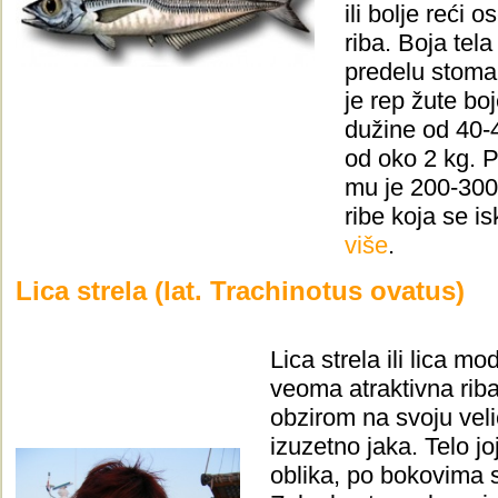
ili bolje reći 
riba.
Boja tela
predelu stoma
je rep žute bo
dužine od 40-4
od oko 2 kg. 
mu je 200-300 
ribe koja se i
više
.
Lica strela (lat. Trachinotus ovatus)
Lica strela ili lica mo
veoma atraktivna rib
obzirom na svoju veli
izuzetno jaka. Telo jo
oblika, po bokovima s