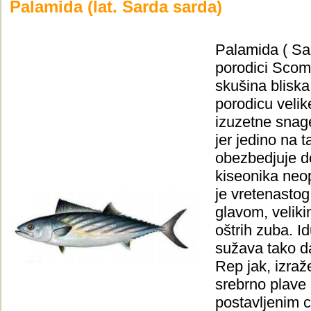
Palamida (lat. Sarda sarda)
Palamida ( Sa
porodici Scomb
skušina blisk
porodicu velik
izuzetne snage
jer jedino na t
obezbedjuje do
kiseonika neop
je vretenastog
glavom, velik
oštrih zuba. I
sužava tako da
Rep jak, izraž
srebrno plave
postavljenim 