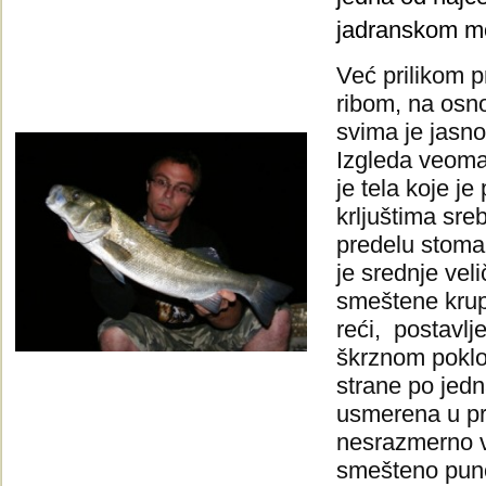
jadranskom m
Već prilikom 
ribom, na osn
svima je jasno 
Izgleda veoma
je tela koje je
krljuštima sre
predelu stomak
je srednje veli
smeštene krup
reći, postavlj
škrznom poklo
strane po jedn
usmerena u pr
nesrazmerno ve
smešteno puno