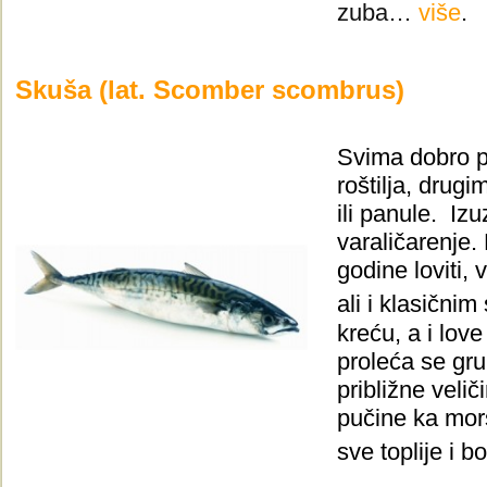
zuba…
više
.
Skuša (lat. Scomber scombrus)
Svima dobro p
roštilja, drug
ili panule. Iz
varaličarenje
godine loviti,
ali i klasični
kreću, a i lov
proleća se grup
približne velič
pučine ka mors
sve toplije i b