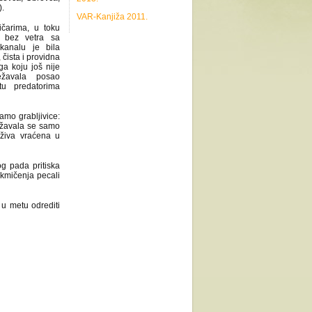
).
VAR-Kanjiža 2011.
ičarima, u toku
 bez vetra sa
analu je bila
čista i providna
a koju još nije
ežavala posao
tu predatorima
mo grabljivice:
ržavala se samo
 živa vraćena u
g pada pritiska
akmičenja pecali
 u metu odrediti