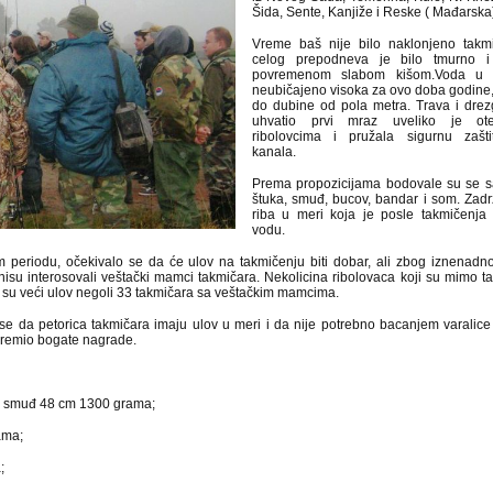
Šida, Sente, Kanjiže i Reske ( Mađarska
Vreme baš nije bilo naklonjeno takm
celog prepodneva je bilo tmurno i
povremenom slabom kišom.Voda u k
neubičajeno visoka za ovo doba godine, 
do dubine od pola metra. Trava i drezg
uhvatio prvi mraz uveliko je ot
ribolovcima i pružala sigurnu zašti
kanala.
Prema propozicijama bodovale su se sa
štuka, smuđ, bucov, bandar i som. Zad
riba u meri koja je posle takmičenja
vodu.
 periodu, očekivalo se da će ulov na takmičenju biti dobar, ali zbog iznenadno
 nisu interosovali veštački mamci takmičara. Nekolicina ribolovaca koji su mimo t
i su veći ulov negoli 33 takmičara sa veštačkim mamcima.
 se da petorica takmičara imaju ulov u meri i da nije potrebno bacanjem varalice
ipremio bogate nagrade.
a, smuđ 48 cm 1300 grama;
ama;
;