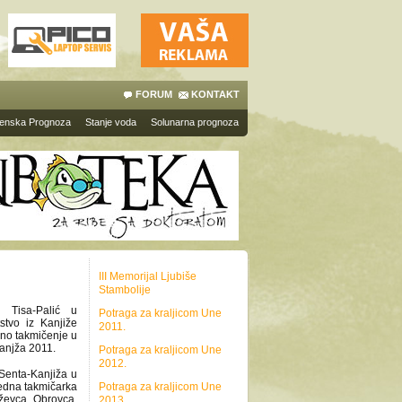
FORUM
KONTAKT
enska Prognoza
Stanje voda
Solunarna prognoza
III Memorijal Ljubiše
Stambolije
 Tisa-Palić u
Potraga za kraljicom Une
stvo iz Kanjiže
2011.
no takmičenje u
anjža 2011.
Potraga za kraljicom Une
2012.
Senta-Kanjiža u
jedna takmičarka
Potraga za kraljicom Une
ževca, Obrovca,
2013.