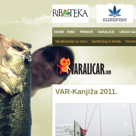
HOME
RIBE
PRIBOR
VARALICE
URADI S
Varaličarenje na moru
Spinfishing in Serbia
Tekstov
VAR-Kanjiža 2011.