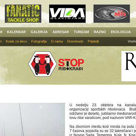
AM
KALENDAR
GALERIJA
ADRESAR
TURIZAM
RAZNO
EKOLOGIJA
i
Kutak za decu
Fotografija
O nama
Downloads
Prijatelji
Vrem
U nedelju 23. oktobra na kanalu
organizaciji sportskih ribolovaca Brat
održano je deseto, jubilarno međunarod
lovu ribe varalicom, pod nazivom VAR-K
Na zbornom mestu kod mosta na putu 
7 časova pojavila su se 32 takmičara i 
iz Novog Sada, Temerina, Kule, N. Kne