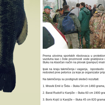
Prema ulovima sportskih ribolovaca u proteklom
vazduha kao i čiste prozirnosti vode grabljivice
štuku na klasičan način na plovak (pampur) imal
Ipak na kraju takmičenja i vaganja, ispostavilo
redosled prve petorice za koje je organizator pr
Na takmičenju su postignuti sledeći rezultati:
1. Mravik Emil iz Šida – štuka 54 cm 1460 gram
2. Barat Rudolf iz Kanjiže – štuka 60 cm 1900 gr
3. Boris Kojić iz Kanjiže – štuka 45 cm 820 grama