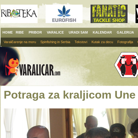
HOME
RIBE
PRIBOR
VARALICE
URADI SAM
KALENDAR
GALERIJA
Varaličarenje na moru
Spinfishing in Serbia
Tekstovi
Kutak za decu
Fotografija
Potraga za kraljicom Une