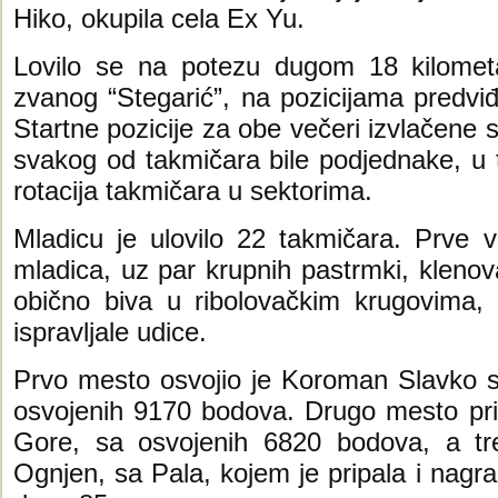
Hiko, okupila cela Ex Yu.
Lovilo se na potezu dugom 18 kilomet
zvanog “Stegarić”, na pozicijama predviđ
Startne pozicije za obe večeri izvlačene
svakog od takmičara bile podjednake, u t
rotacija takmičara u sektorima.
Mladicu je ulovilo 22 takmičara. Prve v
mladica, uz par krupnih pastrmki, kleno
obično biva u ribolovačkim krugovima, 
ispravljale udice.
Prvo mesto osvojio je Koroman Slavko sa
osvojenih 9170 bodova. Drugo mesto pri
Gore, sa osvojenih 6820 bodova, a t
Ognjen, sa Pala, kojem je pripala i nagr