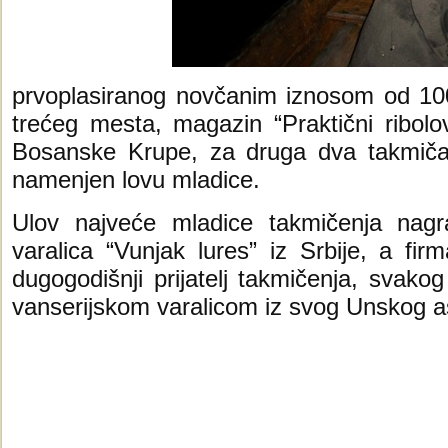
prvoplasiranog novčanim iznosom od 100
trećeg mesta, magazin “Praktični ribolo
Bosanske Krupe, za druga dva takmičara
namenjen lovu mladice.
Ulov najveće mladice takmičenja nag
varalica “Vunjak lures” iz Srbije, a fi
dugogodišnji prijatelj takmičenja, svak
vanserijskom varalicom iz svog Unskog a