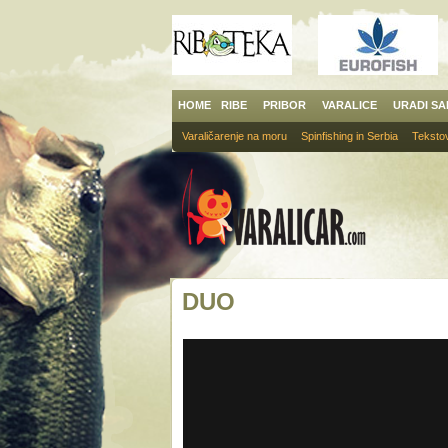
HOME
RIBE
PRIBOR
VARALICE
URADI S
Varaličarenje na moru
Spinfishing in Serbia
Tekstov
DUO