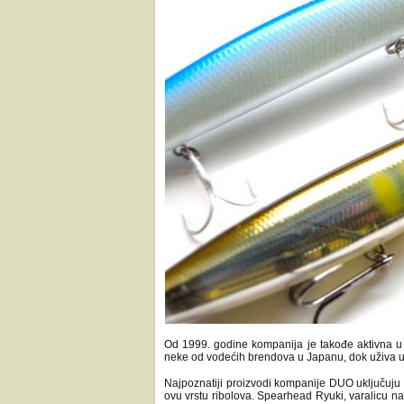
Od 1999. godine kompanija je takođe aktivna u
neke od vodećih brendova u Japanu, dok uživa 
Najpoznatiji proizvodi kompanije DUO uključuju 
ovu vrstu ribolova. Spearhead Ryuki, varalicu nam