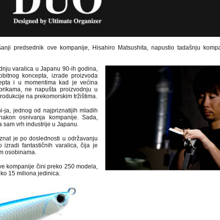
nji predsednik ove kompanije, Hisahiro Matsushita, napustio tadašnju komp
odnju varalica u Japanu 90-ih godina,
obitnog koncepta, izrade proizvoda
ncepta i u momentima kad je većina
brikama, ne napušta proizvodnju u
 produkcije na prekomorskim tržištima.
i-ja, jednog od najpriznatijih mladih
 nakon osnivanja kompanije. Sada,
 sam vrh industrije u Japanu.
znat je po doslednosti u održavanju
zradi fantastičnih varalica, čija je
im osobinama.
ve kompanije čini preko 250 modela,
eko 15 miliona jedinica.