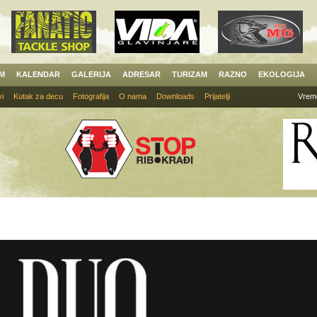
AM
KALENDAR
GALERIJA
ADRESAR
TURIZAM
RAZNO
EKOLOGIJA
i
Kutak za decu
Fotografija
O nama
Downloads
Prijatelji
Vrem