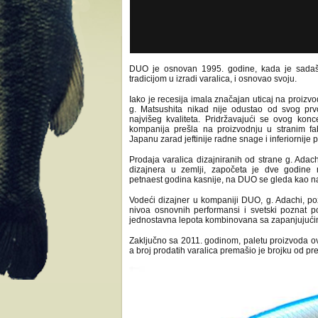
DUO je osnovan 1995. godine, kada je sadaša
tradicijom u izradi varalica, i osnovao svoju.
Iako je recesija imala značajan uticaj na proizv
g. Matsushita nikad nije odustao od svog prv
najvišeg kvaliteta. Pridržavajući se ovog ko
kompanija prešla na proizvodnju u stranim fa
Japanu zarad jeftinije radne snage i inferiornije
Prodaja varalica dizajniranih od strane g. Adach
dizajnera u zemlji, započeta je dve godine
petnaest godina kasnije, na DUO se gleda kao na
Vodeći dizajner u kompaniji DUO, g. Adachi, po
nivoa osnovnih performansi i svetski poznat po i
jednostavna lepota kombinovana sa zapanjujuć
Zaključno sa 2011. godinom, paletu proizvoda o
a broj prodatih varalica premašio je brojku od pr