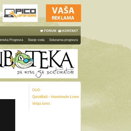
FORUM
KONTAKT
enska Prognoza
Stanje voda
Solunarna prognoza
DUO
QuickBait – Handmade Lures
Volga lures