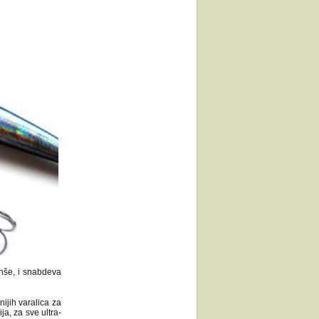
nše, i snabdeva
ijih varalica za
ja, za sve ultra-