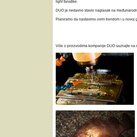
light fanatike.
DUO je nedavno stavio naglasak na međunarodna 
Planiramo da nastavimo ovim trendom i u novoj go
Više o proizvodima kompanije DUO saznajte na n