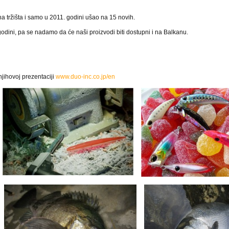
tržišta i samo u 2011. godini ušao na 15 novih.
dini, pa se nadamo da će naši proizvodi biti dostupni i na Balkanu.
jihovoj prezentaciji
www.duo-inc.co.jp/en