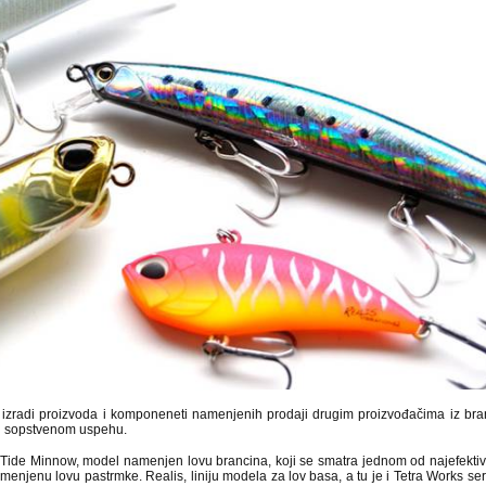
 izradi proizvoda i komponeneti namenjenih prodaji drugim proizvođačima iz bra
u sopstvenom uspehu.
Tide Minnow, model namenjen lovu brancina, koji se smatra jednom od najefektivn
enjenu lovu pastrmke. Realis, liniju modela za lov basa, a tu je i Tetra Works seri