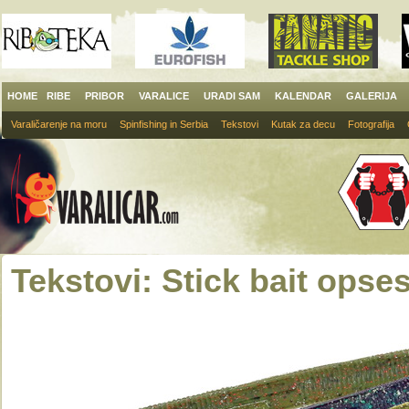
HOME
RIBE
PRIBOR
VARALICE
URADI SAM
KALENDAR
GALERIJA
Varaličarenje na moru
Spinfishing in Serbia
Tekstovi
Kutak za decu
Fotografija
Tekstovi: Stick bait opses