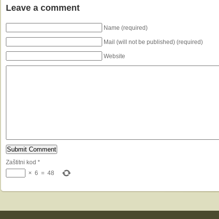
Leave a comment
Name (required)
Mail (will not be published) (required)
Website
Zaštitni kod
*
×
6
=
48