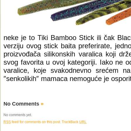
neke je to Tiki Bamboo Stick ili čak Bl
verziju ovog stick baita preferirate, jed
proizvođača silikonskih varalica koji d
svog favorita u ovoj kategoriji. Iako ne 
varalice, koje svakodnevno srećem n
″senkolikih″ mamaca nemoguće je ospor
No Comments
»
No comments yet.
RSS
feed for comments on this post.
TrackBack
URL