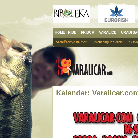
HOME
RIBE
PRIBOR
VARALICE
URADI S
Varaličarenje na moru
Spinfishing in Serbia
Tekstov
Kalendar: Varalicar.co