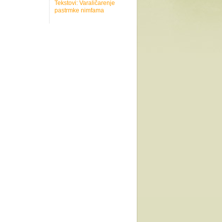
Tekstovi: Varaličarenje
pastrmke nimfama