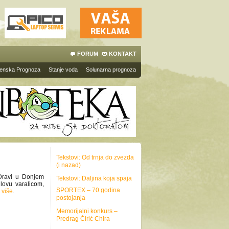
FORUM
KONTAKT
enska Prognoza
Stanje voda
Solunarna prognoza
Tekstovi: Od trnja do zvezda
(i nazad)
 Dravi u Donjem
Tekstovi: Daljina koja spaja
lovu varalicom,
SPORTEX – 70 godina
…
više
.
postojanja
Memorijalni konkurs –
Predrag Ćirić Chira