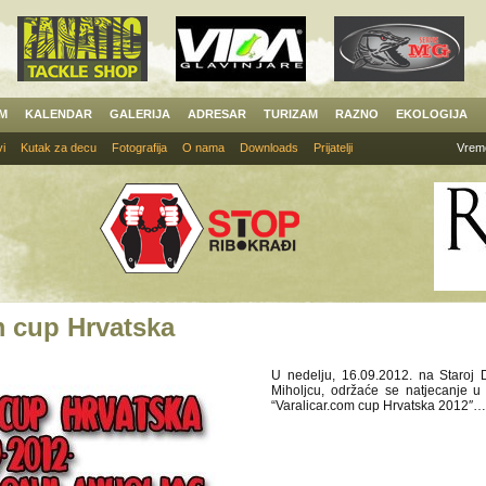
AM
KALENDAR
GALERIJA
ADRESAR
TURIZAM
RAZNO
EKOLOGIJA
i
Kutak za decu
Fotografija
O nama
Downloads
Prijatelji
Vrem
m cup Hrvatska
U nedelju, 16.09.2012. na Staroj
Miholjcu, održaće se natjecanje u 
“Varalicar.com cup Hrvatska 2012″