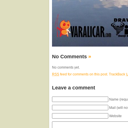
No Comments
»
No comments yet.
RSS
feed for comments on this post.
TrackBack
Leave a comment
Name (requi
Mail (will n
Website