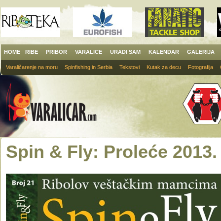
HOME
RIBE
PRIBOR
VARALICE
URADI SAM
KALENDAR
GALERIJA
Varaličarenje na moru
Spinfishing in Serbia
Tekstovi
Kutak za decu
Fotografija
Spin & Fly: Proleće 2013.