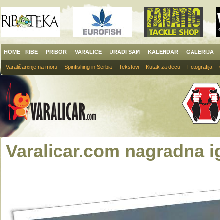
HOME
RIBE
PRIBOR
VARALICE
URADI SAM
KALENDAR
GALERIJA
Varaličarenje na moru
Spinfishing in Serbia
Tekstovi
Kutak za decu
Fotografija
Varalicar.com nagradna i