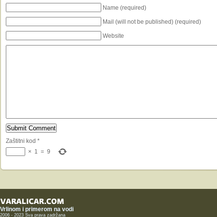
Name (required)
Mail (will not be published) (required)
Website
Zaštitni kod
*
×
1
=
9
Vrlinom i primerom na vodi
2006 - 2023 Sva prava zadržana