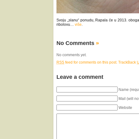
Svoju „slanu“ ponudu, Rapala će u 2013. oboga
ribolovu…
više
.
No Comments
»
No comments yet.
RSS
feed for comments on this post.
TrackBack
Leave a comment
Name (requi
Mail (will n
Website