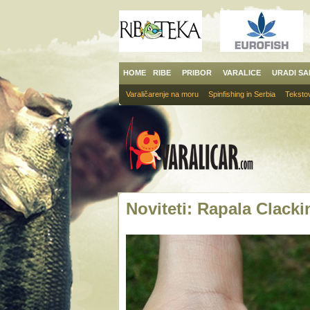
HOME
RIBE
PRIBOR
VARALICE
URADI S
Varaličarenje na moru
Spinfishing in Serbia
Tekstov
Noviteti: Rapala Clack