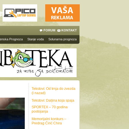
FORUM
KONTAKT
enska Prognoza
Stanje voda
Solunarna prognoza
Tekstovi: Od trnja do zvezda
(i nazad)
Tekstovi: Daljina koja spaja
SPORTEX – 70 godina
postojanja
Memorijalni konkurs –
Predrag Ćirić Chira