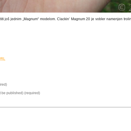
titi još jednim „Magnum“ modelom. Clackin’ Magnum 20 je vobler namenjen trolin
URL
red)
ot be published) (required)