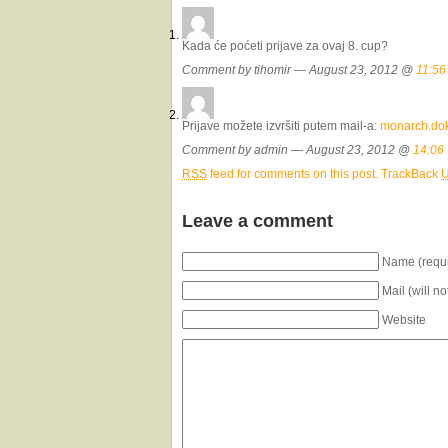
Kada će poćeti prijave za ovaj 8. cup?
Comment by tihomir — August 23, 2012 @
11:56
Prijave možete izvršiti putem mail-a:
monarch.do
Comment by admin — August 23, 2012 @
14:06
RSS
feed for comments on this post.
TrackBack
Leave a comment
Name (requi
Mail (will n
Website