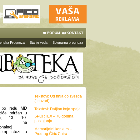
FORUM
KONTAKT
enska Prognoza
Stanje voda
Solunarna prognoza
Tekstovi: Od trnja do zvezda
(i nazad)
 po redu MD
Tekstovi: Daljina koja spaja
biće održan u
SPORTEX – 70 godina
tu, 13. 10.
postojanja
12., na
ionalnoj
Memorijalni konkurs –
skoj stazi u
Predrag Ćirić Chira