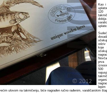
Kao i
uplato
120
takmi
dobi
varali
uplate
Su
dosada
očeku
odzi
koje 
oček
nagrad
Novča
prva
iznosi
50
naju
takmi
orga
nagrad
lep
većim ulovom na takmičenju, biće nagrađen ručno rađenim, varaličarskim št