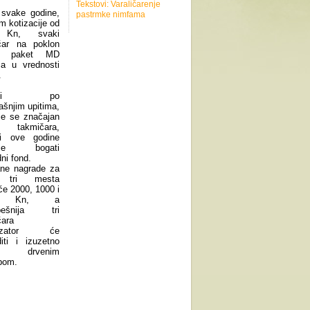
Tekstovi: Varaličarenje
 svake godine,
pastrmke nimfama
m kotizacije od
 Kn, svaki
čar na poklon
ja paket MD
ca u vrednosti
.
deći po
šnjim upitima,
je se značajan
v takmičara,
i ove godine
uje bogati
ni fond.
ne nagrade za
 tri mesta
će 2000, 1000 i
0 Kn, a
spešnija tri
čara
nizator će
iti i izuzetno
im drvenim
apom.