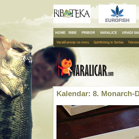
HOME
RIBE
PRIBOR
VARALICE
URADI S
Varaličarenje na moru
Spinfishing in Serbia
Tekstov
Kalendar: 8. Monarch-