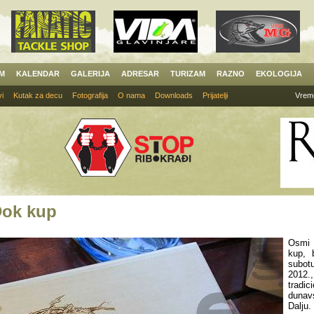
AM
KALENDAR
GALERIJA
ADRESAR
TURIZAM
RAZNO
EKOLOGIJA
i
Kutak za decu
Fotografija
O nama
Downloads
Prijatelji
Vrem
Dok kup
Osmi
kup, 
subo
20
tradic
dunav
Dalju.