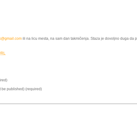
k@gmail.com
ili na licu mesta, na sam dan takmičenja. Staza je dovoljno duga da p
URL
red)
ot be published) (required)